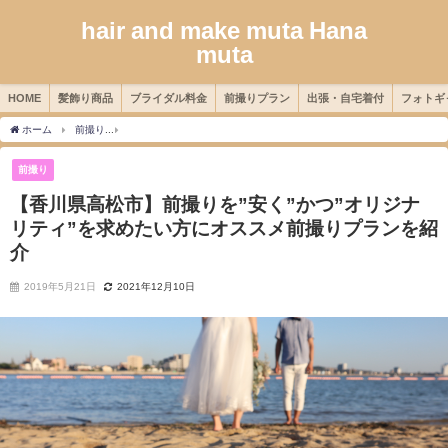
hair and make muta Hana
muta
HOME
髪飾り商品
ブライダル料金
前撮りプラン
出張・自宅着付
フォトギ
ホーム
前撮り
【香川県高松市】前撮りを”安く”かつ”オリジナリティ”を求めたい方
前撮り
【香川県高松市】前撮りを”安く”かつ”オリジナ
リティ”を求めたい方にオススメ前撮りプランを紹
介
2019年5月21日
2021年12月10日